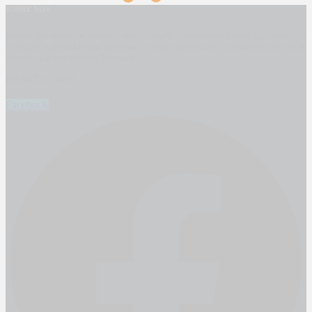
SOBRE NÓS
Somos um operador turístico especializado no conhecimento e na história de
Portugal, e pretendemos partilhar a nossa experiência e sabedoria com todos
aqueles que nos visitam Portugal.
RNAVT n.º 6020
Facebook