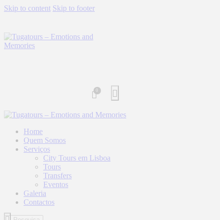
Skip to content
Skip to footer
0
Home
Quem Somos
Serviços
City Tours em Lisboa
Tours
Transfers
Eventos
Galeria
Contactos