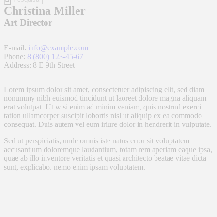
Christina Miller
Art Director
E-mail:
info@example.com
Phone:
8 (800) 123-45-67
Address:
8 E 9th Street
Lorem ipsum dolor sit amet, consectetuer adipiscing elit, sed diam
nonummy nibh euismod tincidunt ut laoreet dolore magna aliquam
erat volutpat. Ut wisi enim ad minim veniam, quis nostrud exerci
tation ullamcorper suscipit lobortis nisl ut aliquip ex ea commodo
consequat. Duis autem vel eum iriure dolor in hendrerit in vulputate.
Sed ut perspiciatis, unde omnis iste natus error sit voluptatem
accusantium doloremque laudantium, totam rem aperiam eaque ipsa,
quae ab illo inventore veritatis et quasi architecto beatae vitae dicta
sunt, explicabo. nemo enim ipsam voluptatem.