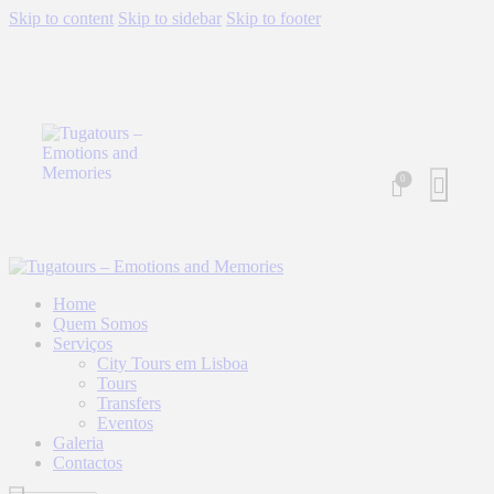
Skip to content
Skip to sidebar
Skip to footer
0
Home
Quem Somos
Serviços
City Tours em Lisboa
Tours
Transfers
Eventos
Galeria
Contactos