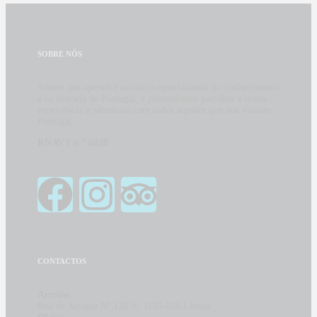
SOBRE NÓS
Somos um operador turístico especializado no conhecimento
e na história de Portugal, e pretendemos partilhar a nossa
experiência e sabedoria com todos aqueles que nos visitam
Portugal.
RNAVT n.º 6020
CONTACTOS
Arroios
Rua de Arroios Nº 120 A, 1150-056 Lisboa