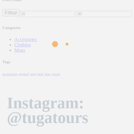
Filtrar
Categories
Accessories
Clothing
Mugs
Tags
accessories
apparel
cups
item
logo
travel
Instagram:
@tugatours