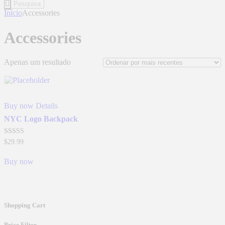
Início
Accessories
Accessories
Apenas um resultado
Buy now
Details
NYC Logo Backpack
Avaliação
$
29
.
99
4.00
de 5
Buy now
Shopping Cart
Price Filter